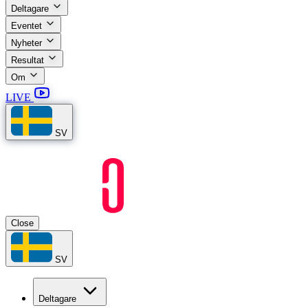
Deltagare
Eventet
Nyheter
Resultat
Om
LIVE
SV
Close
SV
Deltagare