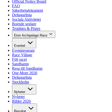
Official Notice Board
FAQ
Säkerhetsdokument
Deltagarlista
Sociala Aktiviteter
Boende seglare
Trophies & Prizes
Eton Archipelago Race
Eventet
Eventprogram
Race Village
Följ racet
Sandhamn
Resa till Sandhamn
One More 2026
Deltagarlista
Stockholm
Nyheter
Nyheter
Bilder 2026
Resultat