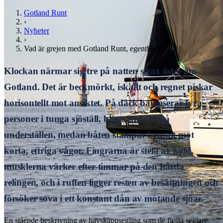
Gotland Runt
›
Nyheter
›
Vad är grejen med Gotland Runt, egentligen?
Klockan närmar sig tre på natten strax öster om
Gotland. Det är beckmörkt, iskallt och regnet piskar
horisontellt mot ansiktet. På däck balanserar fyra
personer i tunga sjöställ, blöta ända in på
underställen, medan båten stampar brutalt mot
korta, ettriga vågor. Fingrarna är stela av köld,
musklerna värker efter timmar på den hårda
relingen, och i ruffen ligger resten av besättningen och
försöker sova i ett konstant dån av mötande sjöar.
En stående beskrivning av havskappsegling som de flesta seglare