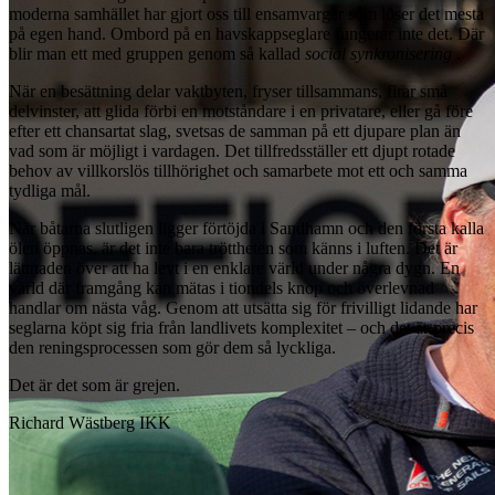
moderna samhället har gjort oss till ensamvargar som löser det mesta
på egen hand. Ombord på en havskappseglare fungerar inte det. Där
blir man ett med gruppen genom så kallad
social synkronisering
.
När en besättning delar vaktbyten, fryser tillsammans, firar små
delvinster, att glida förbi en motståndare i en privatare, eller gå före
efter ett chansartat slag, svetsas de samman på ett djupare plan än
vad som är möjligt i vardagen. Det tillfredsställer ett djupt rotade
behov av villkorslös tillhörighet och samarbete mot ett och samma
tydliga mål.
När båtarna slutligen ligger förtöjda i Sandhamn och den första kalla
ölen öppnas, är det inte bara tröttheten som känns i luften. Det är
lättnaden över att ha levt i en enklare värld under några dygn. En
värld där framgång kan mätas i tiondels knop och överlevnad
handlar om nästa våg. Genom att utsätta sig för frivilligt lidande har
seglarna köpt sig fria från landlivets komplexitet – och det är precis
den reningsprocessen som gör dem så lyckliga.
Det är det som är grejen.
Richard Wästberg IKK