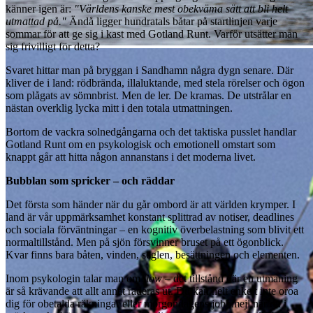
känner igen är:
"Världens kanske mest obekväma sätt att bli helt
utmattad på."
Ändå ligger hundratals båtar på startlinjen varje
sommar för att ge sig i kast med Gotland Runt. Varför utsätter man
sig frivilligt för detta?
Svaret hittar man på bryggan i Sandhamn några dygn senare. Där
kliver de i land: rödbrända, illaluktande, med stela rörelser och ögon
som plågats av sömnbrist. Men de ler. De kramas. De utstrålar en
nästan overklig lycka mitt i den totala utmattningen.
Bortom de vackra solnedgångarna och det taktiska pusslet handlar
Gotland Runt om en psykologisk och emotionell omstart som
knappt går att hitta någon annanstans i det moderna livet.
Bubblan som spricker – och räddar
Det första som händer när du går ombord är att världen krymper. I
land är vår uppmärksamhet konstant splittrad av notiser, deadlines
och sociala förväntningar – en kognitiv överbelastning som blivit ett
normaltillstånd. Men på sjön försvinner bruset på ett ögonblick.
Kvar finns bara båten, vinden, seglen, besättningen och elementen.
Inom psykologin talar man om
flow
– det tillstånd där en utmaning
är så krävande att allt annat raderas ut. Du kan helt enkelt inte oroa
dig för obetalda räkningar eller morgondagens jobbmejl när du i