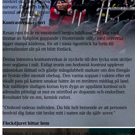
mörkret ska bärga gennackern i kuling. Hjärnan tvingas till absolut
närvaro. Det är en brutal men effektiv form av mindfulness; en total
mental avgiftning genom hårt arbete.
Kontrasternas eufori
Resan runt ön är en emotionell bergochdalbana. Det kan vara
timmar av hjälplöst guppande i frustrerande stiltje med nerverna
ligger utanpå kläderna, för att i nästa ögonblick ha bytts till
adrenalinstint slit på ett blött fördäck.
Denna intensiva kontrastverkan är nyckeln till den lycka som sköljer
över seglarna i mål. Enligt teorin om
hedonisk kontrast
upplever
människan lättnad och glädje mångdubbelt starkare om den föregås
av fysiskt eller mentalt obehag. Den varma soppan i vakten efter ett
iskallt pass på kanten smakar bättre än en trerätters middag på land.
När mållinjen slutligen korsas byts dygn av uppdämt kortisol och
adrenalin plötsligt ut mot en störtflod av dopamin och endorfiner.
Resultatet blir en ren, kemisk eufori.
"Ombord raderas individen. Du blir helt beroende av att personen
bredvid dig fattar rätt beslut mitt i natten när du själv sover."
Flockdjuret hittar hem
Människan är i grunden skapt för att leva i en stam, men det