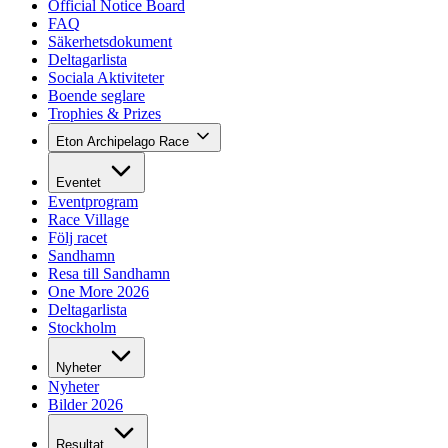
Official Notice Board
FAQ
Säkerhetsdokument
Deltagarlista
Sociala Aktiviteter
Boende seglare
Trophies & Prizes
Eton Archipelago Race
Eventet
Eventprogram
Race Village
Följ racet
Sandhamn
Resa till Sandhamn
One More 2026
Deltagarlista
Stockholm
Nyheter
Nyheter
Bilder 2026
Resultat