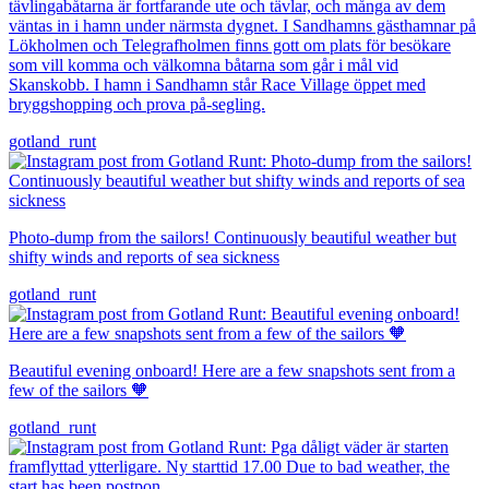
tävlingabåtarna är fortfarande ute och tävlar, och många av dem
väntas in i hamn under närmsta dygnet. I Sandhamns gästhamnar på
Lökholmen och Telegrafholmen finns gott om plats för besökare
som vill komma och välkomna båtarna som går i mål vid
Skanskobb. I hamn i Sandhamn står Race Village öppet med
bryggshopping och prova på-segling.
gotland_runt
Photo-dump from the sailors! Continuously beautiful weather but
shifty winds and reports of sea sickness
gotland_runt
Beautiful evening onboard! Here are a few snapshots sent from a
few of the sailors 🧡
gotland_runt