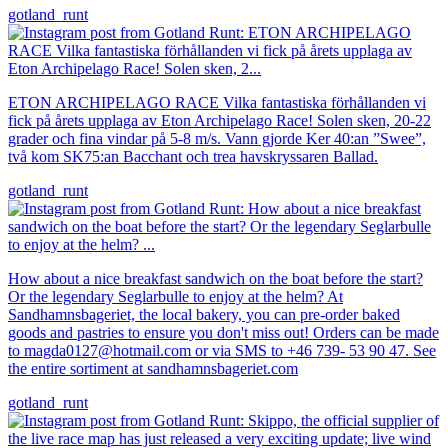
gotland_runt
ETON ARCHIPELAGO RACE Vilka fantastiska förhållanden vi
fick på årets upplaga av Eton Archipelago Race! Solen sken, 20-22
grader och fina vindar på 5-8 m/s. Vann gjorde Ker 40:an ”Swee”,
två kom SK75:an Bacchant och trea havskryssaren Ballad.
gotland_runt
How about a nice breakfast sandwich on the boat before the start?
Or the legendary Seglarbulle to enjoy at the helm? At
Sandhamnsbageriet, the local bakery, you can pre-order baked
goods and pastries to ensure you don't miss out! Orders can be made
to magda0127@hotmail.com or via SMS to +46 739- 53 90 47. See
the entire sortiment at sandhamnsbageriet.com
gotland_runt