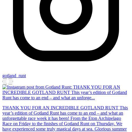
gotland_runt
THANK YOU FOR AN INCREDIBLE GOTLAND RUNT This
year’s edition of Gotland Runt has come to an end – and what an
unforgettable race week it has been! From the Eton Archipelago
Race on Friday to the finishes of Gotland Runt on Thursday. We
have experienced some truly magical days at sea. Glorious summer