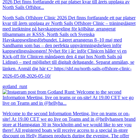
North Sails Offshore Clinic 2026 Det finns fortfarande ett par platser
kvar till årets upplaga av North Sails Offshore Clinic – träningslägret
med inriktning på havskappsegling för kölbåtar, arrangerat
tillsammans av KSSS, North Sails och Svenska
Havskappseglingsförbundet. Lägret arrangeras 8–10 maj med
Sandhamn som bas – den perfekta uppvärmningshelgen inför
kappseglingssäsongen! Nyhet för i år: inför Clinicen håller vi en
Kick-off för Clinicen måndagen den 4 maj hos North Sails på
Lidingö – med möjlighet till digitalt deltagande. Separat anmälan, se
länken. Anmäl dig här 👉 https://shf.nu/north-sails-offshore-clinic-
2026-05-08-2026-05-10/
gotland_runt
Welcome to the second Information Meeting, live on teams or on-
site! At 19.00 CET we go live on Teams and in @hellyhansen brand
store at Hamngatan 30 in Stockholm and we would like to see you
there! All registered boats will receive access to a special in-store
discount on Helly Hansen products during the evening. The offer