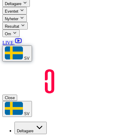
Deltagare
Eventet
Nyheter
Resultat
Om
LIVE
SV
Close
SV
Deltagare