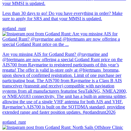
Less than 30 days to go! Do you have everything in order? Make
sure to apply for SRS and that your MMSI is updated.
gotland_runt
Are you missing AIS for Gotland Runt? @raymarine and
@hjertmans are now offering a special Gotland Runt price on the
AIS700 from Raymarine to registered participants of this year’s
regatta! The offer is valid in-store only at @hjertmans_bromma,
upon shown of confirmed registration. Limit of one purchase per
participating boat. The AIS700 from Raymarine is a Class B AIS
transceiver (transmit and receive) compatible with navigation
systems from all manufacturers featuring SeaTalkNG, NMEA2000,
or NMEA0183 connectivity. The unit has a built-in antenna splitter,
allowing the use of a single VHF antenna for both AIS and VHF.
Raymarine’s AIS700 is built on the SOTDMA standard, providing
extended range and faster position updates. #gotlandrunt2026
gotland_runt