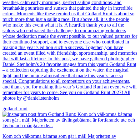
weather, calm early mornings, perfect sailing conditions, and
breathtaking sunrises and sunsets that painted the sky in incredible
colors. Moments like these remind us that Gotland Runt is about so
much more than just a sailing race. But above all, it is the people
who make this event what it is. A heartfelt thank you to all the
sailors who embraced the challenge, to our amazing volunteers
whose dedication made the event possible, to our valued partners for
their continued support, and to everyone else who contributed in
making this year’s edition such a success. Together, you have
created an event filled with friendship, sportsmanship, and memories
that will last a lifetime. In this post, we have gathered photographer
Daniel Stenholm’s 20 favorite images from this year’s Gotland Runt
– a collection capturing the excitement on the water, the magical
light, and the unique atmosphere that made this year’s race so
special. Congratulations to all competitors on your achievements,
and thank you for making this year’s Gotland Runt an event we will
remember for years to come. See you on Gotland Runt 2027! All
photos by @daniel.stenholm
gotland_runt
Kom och välkomna båtarna som går i mål! Majoriteten av