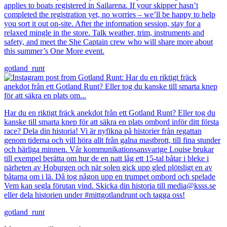
applies to boats registered in Sailarena. If your skipper hasn’t
completed the registration yet, no worries – we’ll be happy to help
you sort it out on-site. After the information session, stay for a
relaxed mingle in the store. Talk weather, trim, instruments and
safety, and meet the She Captain crew who will share more about
this summer’s One More event.
gotland_runt
Har du en riktigt fräck anekdot från ett Gotland Runt? Eller tog du
kanske till smarta knep för att säkra en plats ombord inför ditt första
race? Dela din historia! Vi är nyfikna på historier från regattan
genom tiderna och vill höra allt från galna mastbrott, till fina stunder
och härliga minnen. Vår kommunikationsansvarige Louise brukar
till exempel berätta om hur de en natt låg ett 15-tal båtar i bleke i
närheten av Hoburgen och när solen gick upp gled plötsligt en av
båtarna om i lä. Då tog någon upp en trumpet ombord och spelade
Vem kan segla förutan vind. Skicka din historia till media@ksss.se
eller dela historien under #mittgotlandrunt och tagga oss!
gotland_runt