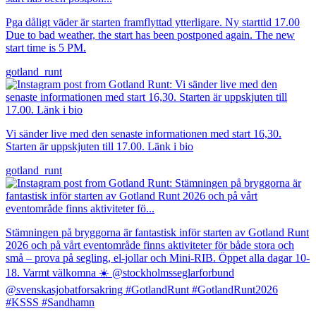
Pga dåligt väder är starten framflyttad ytterligare. Ny starttid 17.00
Due to bad weather, the start has been postponed again. The new
start time is 5 PM.
gotland_runt
Vi sänder live med den senaste informationen med start 16,30.
Starten är uppskjuten till 17.00. Länk i bio
gotland_runt
Stämningen på bryggorna är fantastisk inför starten av Gotland Runt
2026 och på vårt eventområde finns aktiviteter för både stora och
små – prova på segling, el-jollar och Mini-RIB. Öppet alla dagar 10-
18. Varmt välkomna ☀️ @stockholmsseglarforbund
@svenskasjobatforsakring #GotlandRunt #GotlandRunt2026
#KSSS #Sandhamn