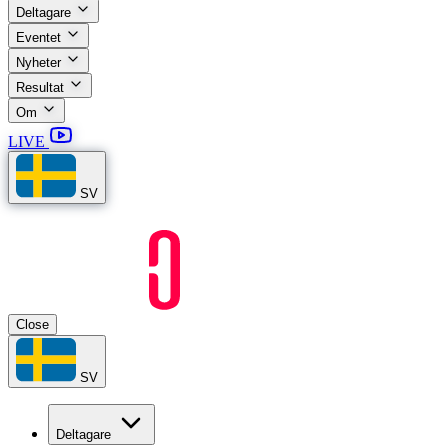
Deltagare
Eventet
Nyheter
Resultat
Om
LIVE
SV
Close
SV
Deltagare