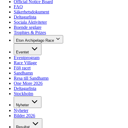
Official Notice Board
FAQ
Säkerhetsdokument
Deltagarlista
Sociala Aktiviteter
Boende seglare
Trophies & Prizes
Eton Archipelago Race
Eventet
Eventprogram
Race Village
Följ racet
Sandhamn
Resa till Sandhamn
One More 2026
Deltagarlista
Stockholm
Nyheter
Nyheter
Bilder 2026
Resultat