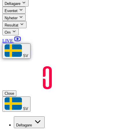
Deltagare
Eventet
Nyheter
Resultat
Om
LIVE
SV
Close
SV
Deltagare