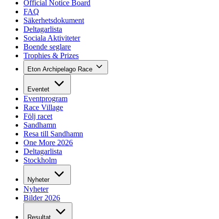
Official Notice Board
FAQ
Säkerhetsdokument
Deltagarlista
Sociala Aktiviteter
Boende seglare
Trophies & Prizes
Eton Archipelago Race
Eventet
Eventprogram
Race Village
Följ racet
Sandhamn
Resa till Sandhamn
One More 2026
Deltagarlista
Stockholm
Nyheter
Nyheter
Bilder 2026
Resultat