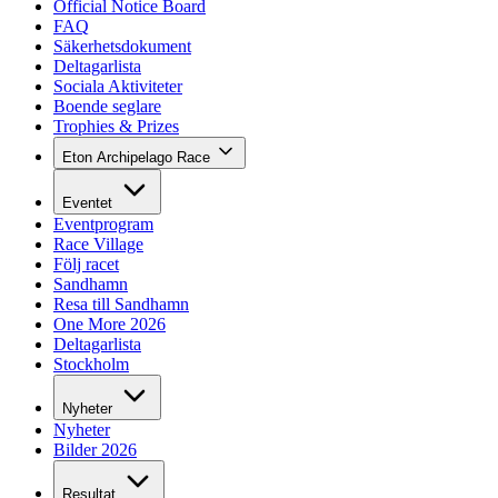
Official Notice Board
FAQ
Säkerhetsdokument
Deltagarlista
Sociala Aktiviteter
Boende seglare
Trophies & Prizes
Eton Archipelago Race
Eventet
Eventprogram
Race Village
Följ racet
Sandhamn
Resa till Sandhamn
One More 2026
Deltagarlista
Stockholm
Nyheter
Nyheter
Bilder 2026
Resultat