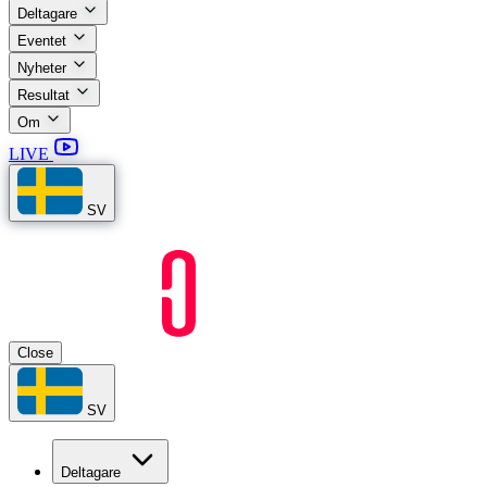
Deltagare
Eventet
Nyheter
Resultat
Om
LIVE
SV
Close
SV
Deltagare